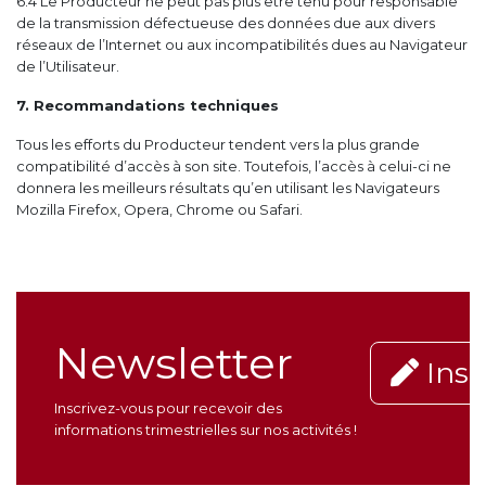
6.4 Le Producteur ne peut pas plus être tenu pour responsable
de la transmission défectueuse des données due aux divers
réseaux de l’Internet ou aux incompatibilités dues au Navigateur
de l’Utilisateur.
7. Recommandations techniques
Tous les efforts du Producteur tendent vers la plus grande
compatibilité d’accès à son site. Toutefois, l’accès à celui-ci ne
donnera les meilleurs résultats qu’en utilisant les Navigateurs
Mozilla Firefox, Opera, Chrome ou Safari.
Newsletter
Insc
Inscrivez-vous pour recevoir des
informations trimestrielles sur nos activités !